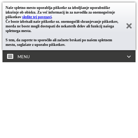
Naše spletno mesto uporablja piškotke za izboljšanje uporabniške
izkušnje ob obisku. Za več informacij in za navodila za onemogočenje
piškotkov
sledite tej povezavi
.
Če boste izbrisali naše piškotke oz. onemogočili shranjevanje piškotkov,
morda ne boste mogli dostopati do nekaterih delov ali funkcij našega
spletnega mesta.
S tem, da zaprete to sporočilo ali začnete brskati po našem spletnem
mestu, soglašate z uporabo piškotkov.
MENU