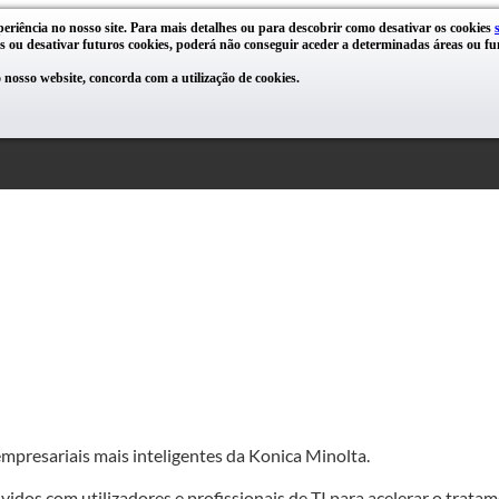
periência no nosso site. Para mais detalhes ou para descobrir como desativar os cookies
s ou desativar futuros cookies, poderá não conseguir aceder a determinadas áreas ou fun
nosso website, concorda com a utilização de cookies.
mpresariais mais inteligentes da Konica Minolta.
os com utilizadores e profissionais de TI para acelerar o tratame