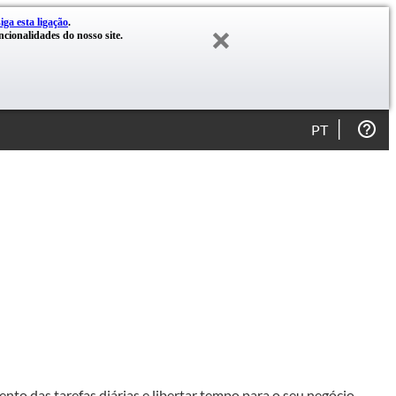
siga esta ligação
.
cionalidades do nosso site.
PT
nto das tarefas diárias e libertar tempo para o seu negócio