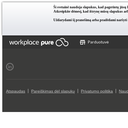
Ši svetainė naudoja slapukus, kad pagerintų jūsų 
Atkreipkite dėmesį, kad ištrynę mūsų slapukus arb
Uždarydami šį pranešimą arba pradėdami naršyti ši
Parduotuvė
Atspaudas
Pareiškimas dėl slapukų
Privatumo politika
Naud