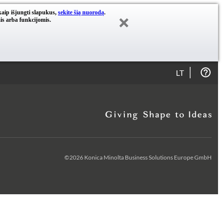
kaip išjungti slapukus,
sekite šią nuorodą
.
is arba funkcijomis.
LT
©2026 Konica Minolta Business Solutions Europe GmbH