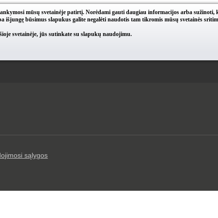
lankymosi mūsų svetainėje patirtį. Norėdami gauti daugiau informacijos arba sužinoti, 
a išjungę būsimus slapukus galite negalėti naudotis tam tikromis mūsų svetainės sritim
oje svetainėje, jūs sutinkate su slapukų naudojimu.
ojimosi sąlygos