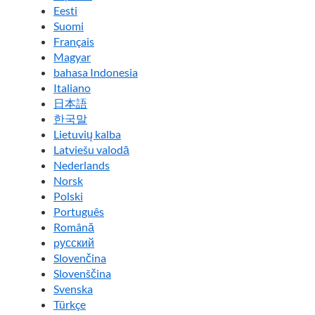
Eesti
Suomi
Français
Magyar
bahasa Indonesia
Italiano
日本語
한국말
Lietuvių kalba
Latviešu valodā
Nederlands
Norsk
Polski
Português
Română
pусский
Slovenčina
Slovenščina
Svenska
Türkçe