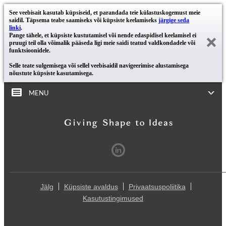
See veebisait kasutab küpsiseid, et parandada teie külastuskogemust meie
saidil. Täpsema teabe saamiseks või küpsiste keelamiseks
järgige seda
linki
.
Pange tähele, et küpsiste kustutamisel või nende edaspidisel keelamisel ei
pruugi teil olla võimalik pääseda ligi meie saidi teatud valdkondadele või
funktsioonidele.
Selle teate sulgemisega või sellel veebisaidil navigeerimise alustamisega
nõustute küpsiste kasutamisega.
MENU
Jälg
Küpsiste avaldus
Privaatsuspoliitika
Kasutustingimused