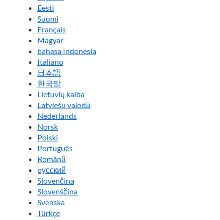
Eesti
Suomi
Français
Magyar
bahasa Indonesia
Italiano
日本語
한국말
Lietuvių kalba
Latviešu valodā
Nederlands
Norsk
Polski
Português
Română
pусский
Slovenčina
Slovenščina
Svenska
Türkçe